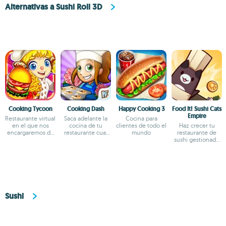
Alternativas a Sushi Roll 3D
Cooking Tycoon
Cooking Dash
Happy Cooking 3
Food It! Sushi Cats
Empire
Restaurante virtual
Saca adelante la
Cocina para
en el que nos
cocina de tu
clientes de todo el
Haz crecer tu
encargaremos de
restaurante cual
mundo
restaurante de
la cocina
Chicote
sushi gestionado
por gatitos
Sushi