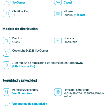
SayGames
Casual
Clasificación
Idiomas
+3
Español
y 46 más
Modelo de distribución
Precios
Licencia
Gratis
Propietaria
Copyright © 2026 SayGames
¿Por qué se ha publicado esta aplicación en Uptodown?
(Más información)
Seguridad y privacidad
Permisos solicitados
Firma del certificado
Ver 21 permisos
ebfc9a89a70d45680f26d40abb
eefce5
Ver informe de seguridad y