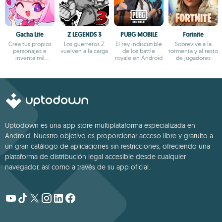
Gacha Life
Z LEGENDS 3
PUBG MOBILE
Fortnite
Crea tus propios
Los guerreros Z
El rey indiscutible
Sobrevive a la
personajes e
vuelven a la carga
de los battle
tormenta y al resto
inventa mil
royale en Android
de jugadores
aventuras
Uptodown es una app store multiplataforma especializada en
Android. Nuestro objetivo es proporcionar acceso libre y gratuito a
un gran catálogo de aplicaciones sin restricciones, ofreciendo una
plataforma de distribución legal accesible desde cualquier
navegador, así como a través de su app oficial.