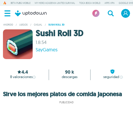
BETA PUBG MOBILE
MY HERO ACADEMIA UNITED SURVIVAL
TOCA BOCA WORLD
APPS VPN
GOOGLE SHE
ANDROID
/
JUEGOS
/
CASUAL
/
SUSHI ROLL 3D
Sushi Roll 3D
1.8.54
SayGames
4.4
90 k
8
valoraciones
descargas
seguridad
Sirve los mejores platos de comida japonesa
PUBLICIDAD