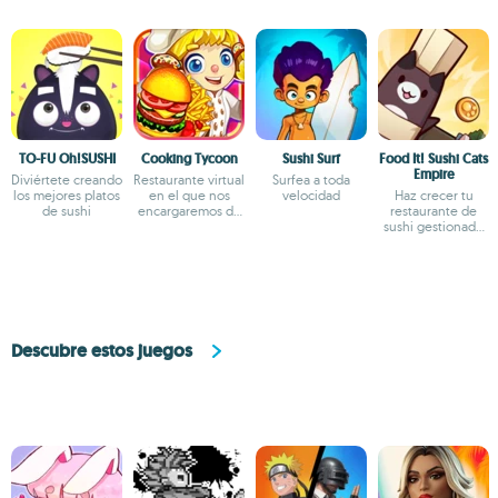
TO-FU Oh!SUSHI
Cooking Tycoon
Sushi Surf
Food It! Sushi Cats
Empire
Diviértete creando
Restaurante virtual
Surfea a toda
los mejores platos
en el que nos
velocidad
Haz crecer tu
de sushi
encargaremos de
restaurante de
la cocina
sushi gestionado
por gatitos
Descubre estos juegos