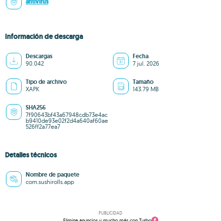
antivirus
Información de descarga
Descargas
Fecha
90.042
7 jul. 2026
Tipo de archivo
Tamaño
XAPK
143.79 MB
SHA256
7f90643bf43a67948cdb73e4ac
b9410de93e02f2d4a640af60ae
526ff2a77ea7
Detalles técnicos
Nombre de paquete
com.sushirolls.app
PUBLICIDAD
Elimina anuncios y mucho más con Turbo